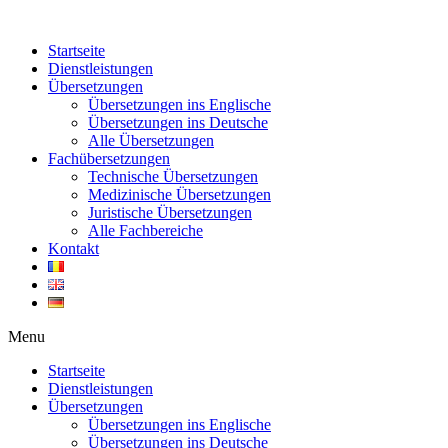
Zum
Inhalt
Startseite
springen
Dienstleistungen
Übersetzungen
Übersetzungen ins Englische
Übersetzungen ins Deutsche
Alle Übersetzungen
Fachübersetzungen
Technische Übersetzungen
Medizinische Übersetzungen
Juristische Übersetzungen
Alle Fachbereiche
Kontakt
Menu
Startseite
Dienstleistungen
Übersetzungen
Übersetzungen ins Englische
Übersetzungen ins Deutsche