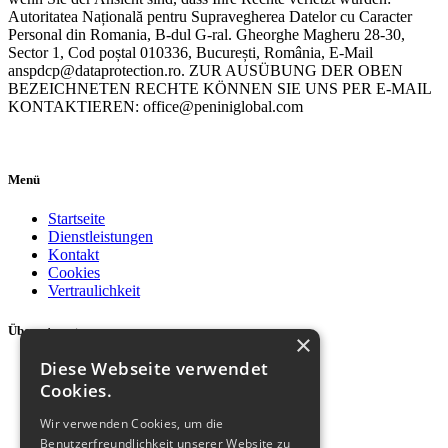
Autoritatea Națională pentru Supravegherea Datelor cu Caracter
Personal din Romania, B-dul G-ral. Gheorghe Magheru 28-30,
Sector 1, Cod poștal 010336, București, România, E-Mail
anspdcp@dataprotection.ro. ZUR AUSÜBUNG DER OBEN
BEZEICHNETEN RECHTE KÖNNEN SIE UNS PER E-MAIL
KONTAKTIEREN: office@peniniglobal.com
Menü
Startseite
Dienstleistungen
Kontakt
Cookies
Vertraulichkeit
Übersetzungen
×
Diese Webseite verwendet
Übersetzungen ins Englische
Übersetzungen ins Deutsche
Cookies.
Alle Übersetzungen
Technische Übersetzungen
Wir verwenden Cookies, um die
Medizinische Übersetzungen
Benutzerfreundlichkeit unserer Website zu