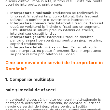
discurs dintr-o limbă în alta, în timp real. Există mai multe
tipuri de interpretare, printre care:
Interpretare simultană:
Traducerea se realizează în
timp real, în același timp cu vorbitorul. Este frecvent
utilizată la conferințe și evenimente internaționale.
Interpretare consecutivă:
Interpretul traduce discursul
după ce vorbitorul își încheie o frază sau un segment.
Este utilizată în situații precum întâlniri de afaceri,
interviuri sau discuții juridice.
Interpretare șoptită:
Interpretul traduce simultan
pentru o singură persoană sau pentru un grup restrâns,
șoptind traducerea.
Interpretare telefonică sau video:
Pentru situații în
care interpretul nu poate fi prezent fizic, interpretarea
se poate realiza prin telefon sau video.
Cine are nevoie de servicii de interpretare în
România?
1.
Companiile multinațio
nale și mediul de afaceri
În contextul globalizării, multe companii multinaționale își
desfășoară activitatea în România, iar acestea au adesea
nevoie de servicii de interpretare pentru a facilita
comunicarea cu partenerii de afaceri, clienții sau angajații