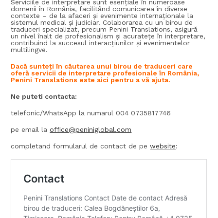
Serviciile de interpretare sunt esențiale în numeroase
domenii în România, facilitând comunicarea în diverse
contexte – de la afaceri și evenimente internaționale la
sistemul medical și judiciar. Colaborarea cu un birou de
traduceri specializat, precum Penini Translations, asigură
un nivel înalt de profesionalism și acuratețe în interpretare,
contribuind la succesul interacțiunilor și evenimentelor
multilingve.
Dacă sunteți în căutarea unui birou de traduceri care
oferă servicii de interpretare profesionale în România,
Penini Translations este aici pentru a vă ajuta.
Ne puteti contacta:
telefonic/WhatsApp la numarul 004 0735817746
pe email la
office@peniniglobal.com
completand formularul de contact de pe
website
: