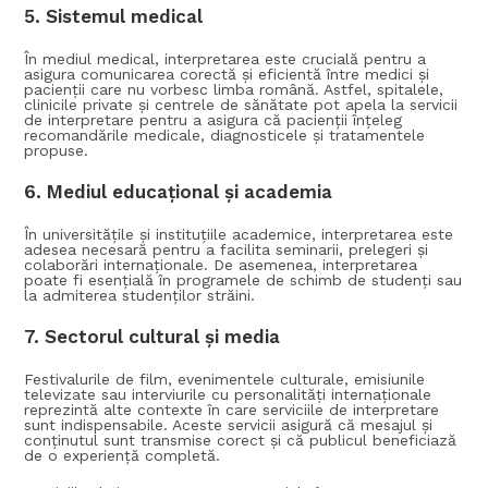
5.
Sistemul medical
În mediul medical, interpretarea este crucială pentru a
asigura comunicarea corectă și eficientă între medici și
pacienții care nu vorbesc limba română. Astfel, spitalele,
clinicile private și centrele de sănătate pot apela la servicii
de interpretare pentru a asigura că pacienții înțeleg
recomandările medicale, diagnosticele și tratamentele
propuse.
6.
Mediul educațional și a
cademia
În universitățile și instituțiile academice, interpretarea este
adesea necesară pentru a facilita seminarii, prelegeri și
colaborări internaționale. De asemenea, interpretarea
poate fi esențială în programele de schimb de studenți sau
la admiterea studenților străini.
7.
Sectorul cultural și med
ia
Festivalurile de film, evenimentele culturale, emisiunile
televizate sau interviurile cu personalități internaționale
reprezintă alte contexte în care serviciile de interpretare
sunt indispensabile. Aceste servicii asigură că mesajul și
conținutul sunt transmise corect și că publicul beneficiază
de o experiență completă.