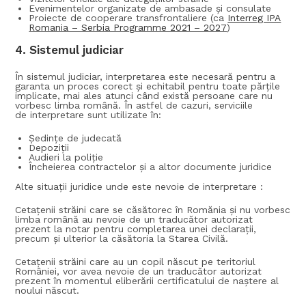
Evenimentelor organizate de ambasade și consulate
Proiecte de cooperare transfrontaliere (ca
Interreg IPA
Romania – Serbia Programme 2021 – 2027
)
4.
Sistemul judiciar
În sistemul judiciar, interpretarea este necesară pentru a
garanta un proces corect și echitabil pentru toate părțile
implicate, mai ales atunci când există persoane care nu
vorbesc limba română. În astfel de cazuri, serviciile
de interpretare sunt utilizate în:
Ședințe de judecată
Depoziții
Audieri la poliție
Încheierea contractelor și a altor documente juridice
Alte situații juridice unde este nevoie de interpretare :
Cetațenii străini care se căsătorec în Romănia și nu vorbesc
limba română au nevoie de un traducător autorizat
prezent la notar pentru completarea unei declarații,
precum și ulterior la căsătoria la Starea Civilă.
Cetațenii străini care au un copil născut pe teritoriul
României, vor avea nevoie de un traducător autorizat
prezent în momentul eliberării certificatului de naștere al
noului născut.