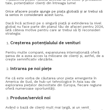
tale, potențialilor clienți din întreaga lume!
Orice afacere poate ajunge pe piața globală și ar trebui să
ia serios in considerare acest lucru.
Dacă încă activezi pe o singură piață și extinderea la nivel
global nu face parte din planul tău de afaceri pentru 2024,
iată câteva motive pentru care ar trebui să îți reconsideri
strategia:
Creșterea potențialului de venituri
Pentru multe companii, expansiunea internațională oferă
șansa de a avea acces la milioane de clienți și, astfel, de a
crește semnificativ vânzările.
Intrarea pe noi piețe
Fie că este vorba de căutarea unor piețe emergente în
America de Sud, de hub-uri tehnologice în Asia sau de
explorarea piețelor dezvoltate din Europa, fiecare regiune
oferă numeroase oportunități.
Produse/servicii noi
Având o bază de clienți mult mai largă, ai un venit