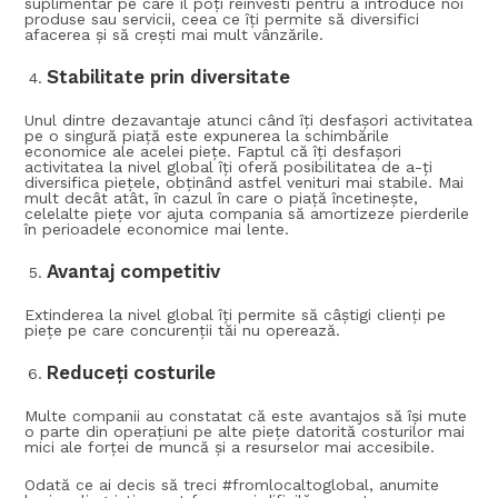
suplimentar pe care il poți reinvesti pentru a introduce noi
produse sau servicii, ceea ce îți permite să diversifici
afacerea și să crești mai mult vânzările.
Stabilitate prin diversitate
Unul dintre dezavantaje atunci când îți desfașori activitatea
pe o singură piață este expunerea la schimbările
economice ale acelei piețe. Faptul că îți desfașori
activitatea la nivel global îți oferă posibilitatea de a-ți
diversifica piețele, obținând astfel venituri mai stabile. Mai
mult decât atât, în cazul în care o piață încetinește,
celelalte piețe vor ajuta compania să amortizeze pierderile
în perioadele economice mai lente.
Avantaj competitiv
Extinderea la nivel global îți permite să câștigi clienți pe
piețe pe care concurenții tăi nu operează.
Reduceți costurile
Multe companii au constatat că este avantajos să își mute
o parte din operațiuni pe alte piețe datorită costurilor mai
mici ale forței de muncă și a resurselor mai accesibile.
Odată ce ai decis să treci #fromlocaltoglobal, anumite