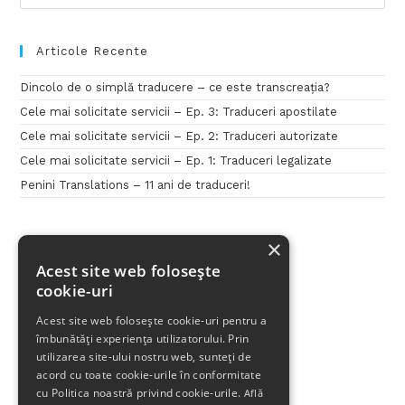
Articole Recente
Dincolo de o simplă traducere – ce este transcreația?
Cele mai solicitate servicii – Ep. 3: Traduceri apostilate
Cele mai solicitate servicii – Ep. 2: Traduceri autorizate
Cele mai solicitate servicii – Ep. 1: Traduceri legalizate
Penini Translations – 11 ani de traduceri!
×
Acest site web folosește
cookie-uri
Acest site web folosește cookie-uri pentru a
îmbunătăți experiența utilizatorului. Prin
utilizarea site-ului nostru web, sunteți de
acord cu toate cookie-urile în conformitate
cu Politica noastră privind cookie-urile.
Află