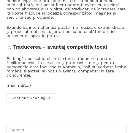
bariere lingvistice pot face mai dificilă conectarea cu
publicul țintă, dar acest lucru poate fi evitat cu ușurință
prin colaborarea cu un
birou de traduceri
de încredere care
îți poate traduce si localiza corespunzător imaginea și
serviciile sau produsele.
Extinderea internațională poate fi o realizare extraordinară
și procesul mult mai ușor atunci când ai alături de tine
partenerul lingvistic potrivit.
Traducerea – avantaj competitiv local
Pe lângă accesul la clienți externi, traducerea poate
facilita accesul la serviciile și produsele tale și pentru
persoanele care locuiesc in România, însă nu vorbesc limba
română și astfel, ai încă un avantaj competitiv in fața
concurenței.
(mai mult…)
Continue Reading