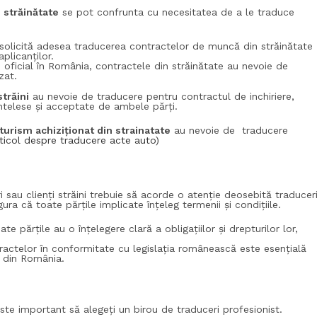
 străinătate
se pot confrunta cu necesitatea de a le traduce
olicită adesea traducerea contractelor de muncă din străinătate
aplicanților.
oficial în România, contractele din străinătate au nevoie de
zat.
străini
au nevoie de traducere pentru contractul de inchiriere,
 întelese și acceptate de ambele părți.
urism achiziționat din strainatate
au nevoie de traducere
rticol despre traducere acte auto)
 sau clienți străini trebuie să acorde o atenție deosebită traduceri
ura că toate părțile implicate înțeleg termenii și condițiile.
 părțile au o înțelegere clară a obligațiilor și drepturilor lor,
actelor în conformitate cu legislația românească este esențială
ă din România.
este important să alegeți un birou de traduceri profesionist.