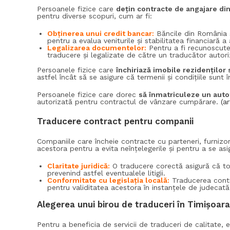
Persoanele fizice care
dețin contracte de angajare din
pentru diverse scopuri, cum ar fi:
Obținerea unui credit bancar:
Băncile din România s
pentru a evalua veniturile și stabilitatea financiară a 
Legalizarea documentelor:
Pentru a fi recunoscute 
traducere și legalizate de către un traducător autori
Persoanele fizice care
închiriază imobile rezidenților 
astfel încât să se asigure că termenii și condițiile sunt
Persoanele fizice care dorec
să înmatriculeze un autot
autorizată pentru contractul de vânzare cumpărare.
(a
Traducere contract pentru companii
Companiile care încheie contracte cu parteneri, furnizori
acestora pentru a evita neînțelegerile și pentru a se asig
Claritate juridică:
O traducere corectă asigură că toate
prevenind astfel eventualele litigii.
Conformitate cu legislația locală:
Traducerea contr
pentru validitatea acestora în instanțele de judecat
Alegerea unui birou de traduceri în Timișoara
Pentru a beneficia de servicii de traduceri de calitate, 