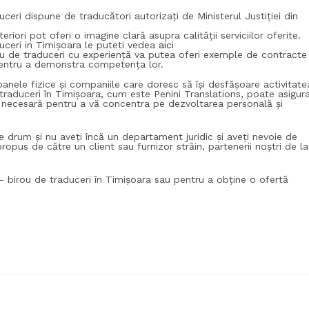
ceri dispune de traducători autorizați de Ministerul Justiției din
teriori pot oferi o imagine clară asupra calității serviciilor oferite.
duceri in Timișoara le puteti vedea
aici
u de traduceri cu experiență va putea oferi exemple de contracte
 pentru a demonstra competența lor.
nele fizice și companiile care doresc să își desfășoare activitate
 traduceri în Timișoara, cum este Penini Translations, poate asigur
tea necesară pentru a vă concentra pe dezvoltarea personală și
 drum și nu aveți încă un departament juridic și aveți nevoie de
opus de către un client sau furnizor străin, partenerii noștri de la
 birou de traduceri în Timișoara sau pentru a obține o ofertă