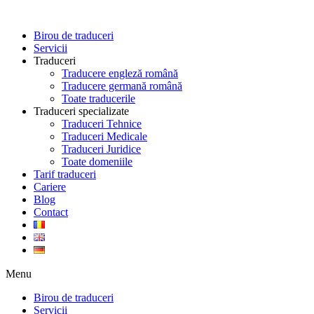
Skip
to
Birou de traduceri
content
Servicii
Traduceri
Traducere engleză română
Traducere germană română
Toate traducerile
Traduceri specializate
Traduceri Tehnice
Traduceri Medicale
Traduceri Juridice
Toate domeniile
Tarif traduceri
Cariere
Blog
Contact
Menu
Birou de traduceri
Servicii