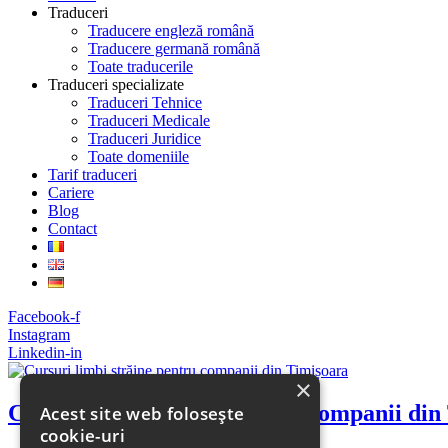
Traduceri
Traducere engleză română
Traducere germană română
Toate traducerile
Traduceri specializate
Traduceri Tehnice
Traduceri Medicale
Traduceri Juridice
Toate domeniile
Tarif traduceri
Cariere
Blog
Contact
Facebook-f
Instagram
Linkedin-in
×
Cursuri limbi străine pentru companii din
Acest site web folosește
cookie-uri