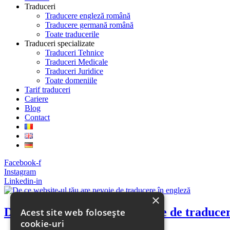
Traduceri
Traducere engleză română
Traducere germană română
Toate traducerile
Traduceri specializate
Traduceri Tehnice
Traduceri Medicale
Traduceri Juridice
Toate domeniile
Tarif traduceri
Cariere
Blog
Contact
Facebook-f
Instagram
Linkedin-in
×
De ce website-ul tău are nevoie de traduce
Acest site web folosește
cookie-uri