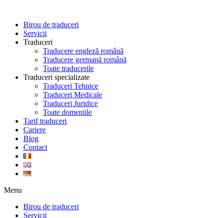
Skip
to
Birou de traduceri
content
Servicii
Traduceri
Traducere engleză română
Traducere germană română
Toate traducerile
Traduceri specializate
Traduceri Tehnice
Traduceri Medicale
Traduceri Juridice
Toate domeniile
Tarif traduceri
Cariere
Blog
Contact
Menu
Birou de traduceri
Servicii