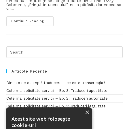
lumea au simțit cum se stinge o parte din istorie. Ozzy
Osbourne, „Prințul Întunericului”, ne-a părăsit, dar vocea sa
va…
Continue Reading
Articole Recente
Dincolo de o simplă traducere – ce este transcreația?
Cele mai solicitate servicii – Ep. 3: Traduceri apostilate
Cele mai solicitate servicii – Ep. 2: Traduceri autorizate
Cele mai solicitate servicii – Ep. 1: Traduceri legalizate
×
Penini Translations – 11 ani de traduceri!
Acest site web folosește
cookie-uri