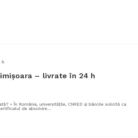
imișoara – livrate în 24 h
ată? • În România, universitățile, CNRED și băncile solicită ca
ertificatul de absolvire…