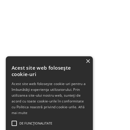
×
Acest site web folosește
cookie-uri
Acest site web folosește cookie-uri pentru a
îmbunătăți experiența utilizatorului. Prin
utilizarea site-ului nostru web, sunteți de
acord cu toate cookie-urile în conformitate
cu Politica noastră privind cookie-urile.
Află
mai multe
DE FUNCŢIONALITATE