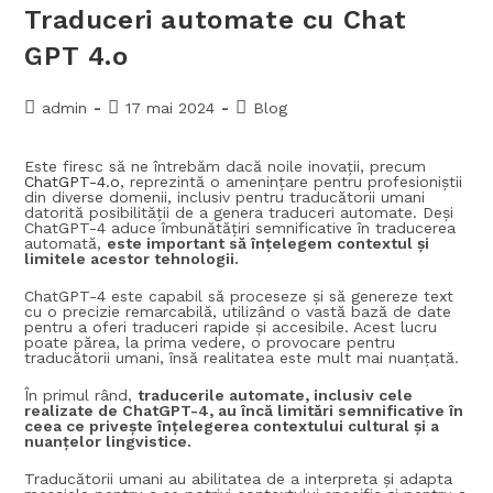
Traduceri automate cu Chat
GPT 4.o
admin
17 mai 2024
Blog
Este firesc să ne întrebăm dacă noile inovații, precum
ChatGPT-4.o
, reprezintă o amenințare pentru profesioniștii
din diverse domenii, inclusiv pentru traducătorii umani
datorită posibilității de a genera traduceri automate. Deși
ChatGPT-4 aduce îmbunătățiri semnificative în traducerea
automată,
este important să înțelegem contextul și
limitele acestor tehnologii.
ChatGPT-4 este capabil să proceseze și să genereze text
cu o precizie remarcabilă, utilizând o vastă bază de date
pentru a oferi traduceri rapide și accesibile. Acest lucru
poate părea, la prima vedere, o provocare pentru
traducătorii umani, însă realitatea este mult mai nuanțată.
În primul rând,
traducerile automate, inclusiv cele
realizate de ChatGPT-4, au încă limitări semnificative
în
ceea ce privește înțelegerea contextului cultural și a
nuanțelor lingvistice.
Traducătorii umani au abilitatea de a interpreta și adapta