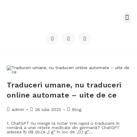
BIROU DE TRADUCERI
TRADUCERI SPECIALIZATE
TARIF TRADUCERI
Traduceri umane, nu traduceri
online automate – uite de ce
admin
28 iulie 2025
Blog
1. ChatGPT nu merge la notar Vrei rapid o traducere în
română a unei rețete medicale din germană? ChatGPT
adesea îți dă doza „1 g” în loc de „0,1 g”.…