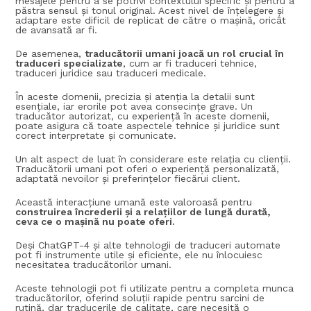
mesajele pentru a se potrivi contextului specific și pentru a
păstra sensul și tonul original. Acest nivel de înțelegere și
adaptare este dificil de replicat de către o mașină, oricât
de avansată ar fi.
De asemenea,
traducătorii umani joacă un rol crucial în
traduceri specializate
, cum ar fi traduceri tehnice,
traduceri juridice sau traduceri medicale.
În aceste domenii, precizia și atenția la detalii sunt
esențiale, iar erorile pot avea consecințe grave. Un
traducător autorizat, cu experiență în aceste domenii,
poate asigura că toate aspectele tehnice și juridice sunt
corect interpretate și comunicate.
Un alt aspect de luat în considerare este relația cu clienții.
Traducătorii umani pot oferi o experiență personalizată,
adaptată nevoilor și preferințelor fiecărui client.
Această interacțiune umană este valoroasă pentru
construirea încrederii și a relațiilor de lungă durată,
ceva ce o mașină nu poate oferi.
Deși ChatGPT-4 și alte tehnologii de traduceri automate
pot fi instrumente utile și eficiente, ele nu înlocuiesc
necesitatea traducătorilor umani.
Aceste tehnologii pot fi utilizate pentru a completa munca
traducătorilor, oferind soluții rapide pentru sarcini de
rutină, dar traducerile de calitate, care necesită o