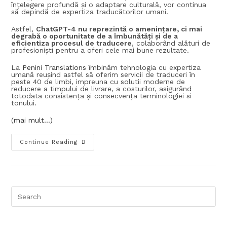
înțelegere profundă și o adaptare culturală, vor continua
să depindă de expertiza traducătorilor umani.
Astfel,
ChatGPT-4 nu reprezintă o amenințare, ci mai
degrabă o oportunitate de a îmbunătăți și de a
eficientiza procesul de traducere
, colaborând alături de
profesioniști pentru a oferi cele mai bune rezultate.
La
Penini Translations
îmbinăm tehnologia cu expertiza
umană reușind astfel să oferim servicii de traduceri în
peste 40 de limbi, impreuna cu solutii moderne de
reducere a timpului de livrare, a costurilor, asigurând
totodata consistența și consecvența terminologiei si
tonului.
(mai mult…)
Continue Reading