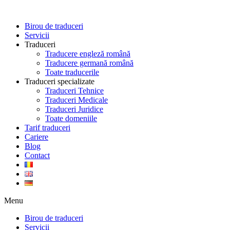
Skip
to
Birou de traduceri
content
Servicii
Traduceri
Traducere engleză română
Traducere germană română
Toate traducerile
Traduceri specializate
Traduceri Tehnice
Traduceri Medicale
Traduceri Juridice
Toate domeniile
Tarif traduceri
Cariere
Blog
Contact
Menu
Birou de traduceri
Servicii