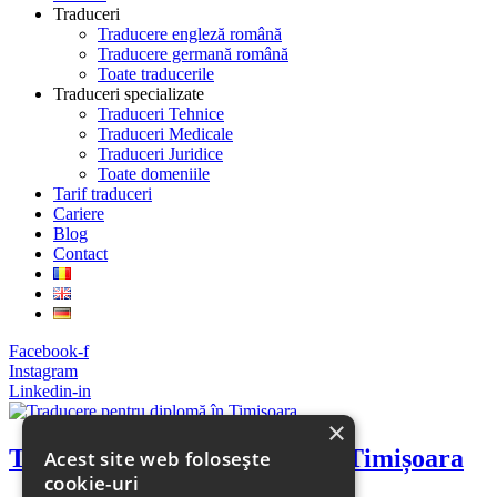
Traduceri
Traducere engleză română
Traducere germană română
Toate traducerile
Traduceri specializate
Traduceri Tehnice
Traduceri Medicale
Traduceri Juridice
Toate domeniile
Tarif traduceri
Cariere
Blog
Contact
Facebook-f
Instagram
Linkedin-in
×
Traducere pentru diplomă în Timișoara
Acest site web folosește
cookie-uri