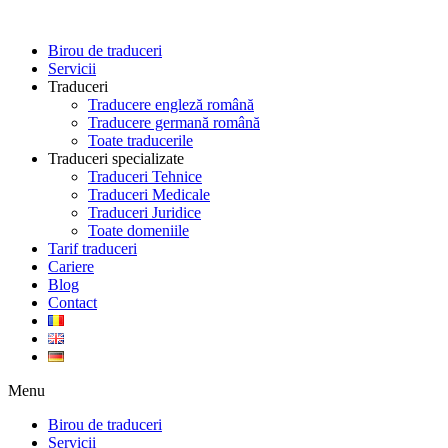
Skip
to
Birou de traduceri
content
Servicii
Traduceri
Traducere engleză română
Traducere germană română
Toate traducerile
Traduceri specializate
Traduceri Tehnice
Traduceri Medicale
Traduceri Juridice
Toate domeniile
Tarif traduceri
Cariere
Blog
Contact
Menu
Birou de traduceri
Servicii