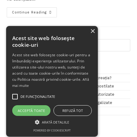
Continue Reading
×
Acest site web folosește
cookie-uri
Acest site web folosește cookie-uri pentru a
îmbunătăți experiența utilizatorului. Prin
Articole Recente
utilizarea site-ului nostru web, sunteți de
acord cu toate cookie-urile în conformitate
Dincolo de o simplă traducere – ce este transcreația?
cu Politica noastră privind cookie-urile.
Află
mai multe
Cele mai solicitate servicii – Ep. 3: Traduceri apostilate
Cele mai solicitate servicii – Ep. 2: Traduceri autorizate
DE FUNCŢIONALITATE
Cele mai solicitate servicii – Ep. 1: Traduceri legalizate
ACCEPTĂ TOATE
REFUZĂ TOT
Penini Translations – 11 ani de traduceri!
ARATĂ DETALIILE
POWERED BY COOKIESCRIPT