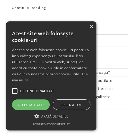
Continue Reading
×
Acest site web folosește
cookie-uri
Acest site web folosește cookie-uri pentru a
îmbunătăți experiența utilizatorului. Prin
Articole Recente
utilizarea site-ului nostru web, sunteți de
acord cu toate cookie-urile în conformitate
Dincolo de o simplă traducere – ce este transcreația?
cu Politica noastră privind cookie-urile.
Află
mai multe
Cele mai solicitate servicii – Ep. 3: Traduceri apostilate
Cele mai solicitate servicii – Ep. 2: Traduceri autorizate
DE FUNCŢIONALITATE
Cele mai solicitate servicii – Ep. 1: Traduceri legalizate
ACCEPTĂ TOATE
REFUZĂ TOT
Penini Translations – 11 ani de traduceri!
ARATĂ DETALIILE
POWERED BY COOKIESCRIPT