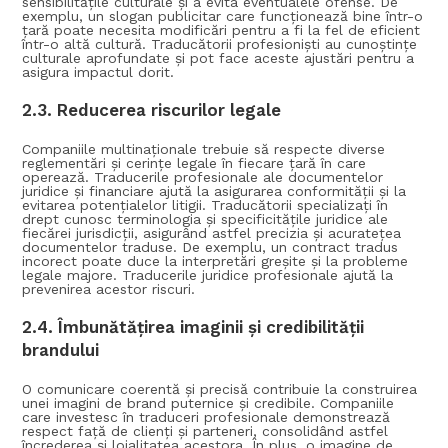
sensibilitățile culturale și a evita eventualele ofense. De
exemplu, un slogan publicitar care funcționează bine într-o
țară poate necesita modificări pentru a fi la fel de eficient
într-o altă cultură. Traducătorii profesioniști au cunoștințe
culturale aprofundate și pot face aceste ajustări pentru a
asigura impactul dorit.
2.3.
Reducerea riscurilor legale
Companiile multinaționale trebuie să respecte diverse
reglementări și cerințe legale în fiecare țară în care
operează. Traducerile profesionale ale documentelor
juridice și financiare ajută la asigurarea conformității și la
evitarea potențialelor litigii. Traducătorii specializați în
drept cunosc terminologia și specificitățile juridice ale
fiecărei jurisdicții, asigurând astfel precizia și acuratețea
documentelor traduse. De exemplu, un contract tradus
incorect poate duce la interpretări greșite și la probleme
legale majore. Traducerile juridice profesionale ajută la
prevenirea acestor riscuri.
2.4.
Îmbunătățirea imaginii și credibilității
brandului
O comunicare coerentă și precisă contribuie la construirea
unei imagini de brand puternice și credibile. Companiile
care investesc în traduceri profesionale demonstrează
respect față de clienți și parteneri, consolidând astfel
încrederea și loialitatea acestora. În plus, o imagine de