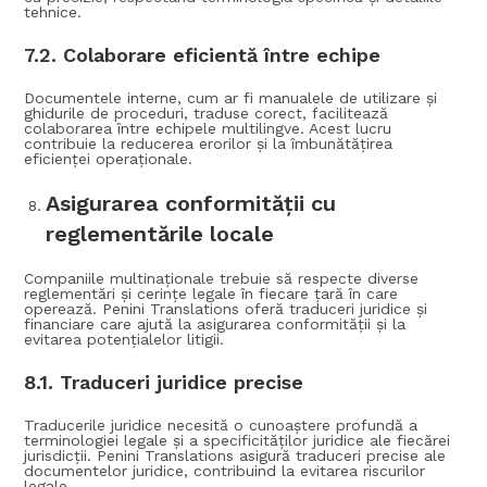
tehnice.
7.2.
Colaborare eficientă între echipe
Documentele interne, cum ar fi manualele de utilizare și
ghidurile de proceduri, traduse corect, facilitează
colaborarea între echipele multilingve. Acest lucru
contribuie la reducerea erorilor și la îmbunătățirea
eficienței operaționale.
Asigurarea conformității cu
reglementările locale
Companiile multinaționale trebuie să respecte diverse
reglementări și cerințe legale în fiecare țară în care
operează. Penini Translations oferă traduceri juridice și
financiare care ajută la asigurarea conformității și la
evitarea potențialelor litigii.
8.1.
Traduceri juridice precise
Traducerile juridice necesită o cunoaștere profundă a
terminologiei legale și a specificităților juridice ale fiecărei
jurisdicții. Penini Translations asigură traduceri precise ale
documentelor juridice, contribuind la evitarea riscurilor
legale.