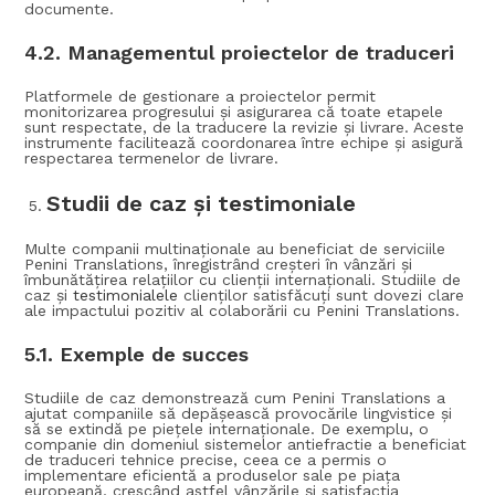
documente.
4.2.
Managementul proiectelor de traduceri
Platformele de gestionare a proiectelor permit
monitorizarea progresului și asigurarea că toate etapele
sunt respectate, de la traducere la revizie și livrare. Aceste
instrumente facilitează coordonarea între echipe și asigură
respectarea termenelor de livrare.
Studii de caz și testimoniale
Multe companii multinaționale au beneficiat de serviciile
Penini Translations, înregistrând creșteri în vânzări și
îmbunătățirea relațiilor cu clienții internaționali. Studiile de
caz și
testimonialele
clienților satisfăcuți sunt dovezi clare
ale impactului pozitiv al colaborării cu Penini Translations.
5.1.
Exemple de succes
Studiile de caz demonstrează cum Penini Translations a
ajutat companiile să depășească provocările lingvistice și
să se extindă pe piețele internaționale. De exemplu, o
companie din domeniul sistemelor antiefractie a beneficiat
de traduceri tehnice precise, ceea ce a permis o
implementare eficientă a produselor sale pe piața
europeană, crescând astfel vânzările și satisfacția