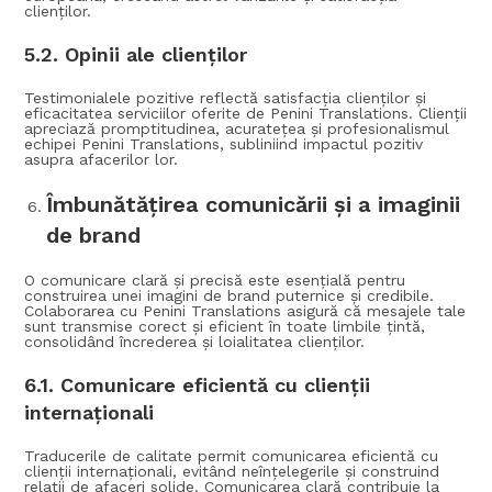
clienților.
5.2.
Opinii ale clienților
Testimonialele pozitive reflectă satisfacția clienților și
eficacitatea serviciilor oferite de Penini Translations. Clienții
apreciază promptitudinea, acuratețea și profesionalismul
echipei Penini Translations, subliniind impactul pozitiv
asupra afacerilor lor.
Îmbunătățirea comunicării și a imaginii
de brand
O comunicare clară și precisă este esențială pentru
construirea unei imagini de brand puternice și credibile.
Colaborarea cu Penini Translations asigură că mesajele tale
sunt transmise corect și eficient în toate limbile țintă,
consolidând încrederea și loialitatea clienților.
6.1.
Comunicare eficientă cu clienții
internaționali
Traducerile de calitate permit comunicarea eficientă cu
clienții internaționali, evitând neînțelegerile și construind
relații de afaceri solide. Comunicarea clară contribuie la