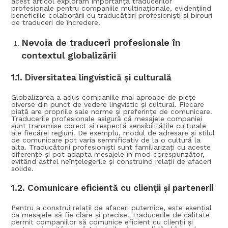
acest articol exploram importanța traducerilor
profesionale pentru companiile multinaționale, evidențiind
beneficiile colaborării cu traducători profesioniști și birouri
de traduceri de încredere.
Nevoia de traduceri profesionale în
contextul globalizării
1.1.
Diversitatea lingvistică și culturală
Globalizarea a adus companiile mai aproape de piețe
diverse din punct de vedere lingvistic și cultural. Fiecare
piață are propriile sale norme și preferințe de comunicare.
Traducerile profesionale asigură că mesajele companiei
sunt transmise corect și respectă sensibilitățile culturale
ale fiecărei regiuni. De exemplu, modul de adresare și stilul
de comunicare pot varia semnificativ de la o cultură la
alta. Traducătorii profesioniști sunt familiarizați cu aceste
diferențe și pot adapta mesajele în mod corespunzător,
evitând astfel neînțelegerile și construind relații de afaceri
solide.
1.2.
Comunicare eficientă cu clienții și partenerii
Pentru a construi relații de afaceri puternice, este esențial
ca mesajele să fie clare și precise. Traducerile de calitate
permit companiilor să comunice eficient cu clienții și