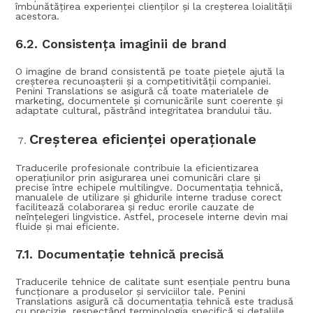
îmbunătățirea experienței clienților și la creșterea loialității
acestora.
6.2.
Consistența imaginii de brand
O imagine de brand consistentă pe toate piețele ajută la
creșterea recunoașterii și a competitivității companiei.
Penini Translations se asigură că toate materialele de
marketing, documentele și comunicările sunt coerente și
adaptate cultural, păstrând integritatea brandului tău.
Creșterea eficienței operaționale
Traducerile profesionale contribuie la eficientizarea
operațiunilor prin asigurarea unei comunicări clare și
precise între echipele multilingve. Documentația tehnică,
manualele de utilizare și ghidurile interne traduse corect
facilitează colaborarea și reduc erorile cauzate de
neînțelegeri lingvistice. Astfel, procesele interne devin mai
fluide și mai eficiente.
7.1.
Documentație tehnică precisă
Traducerile tehnice de calitate sunt esențiale pentru buna
funcționare a produselor și serviciilor tale. Penini
Translations asigură că documentația tehnică este tradusă
cu precizie, respectând terminologia specifică și detaliile