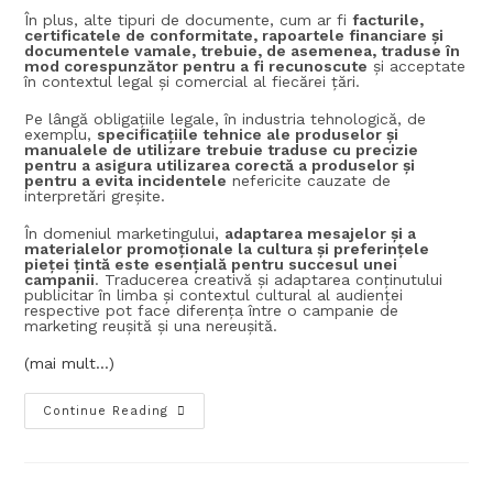
În plus, alte tipuri de documente, cum ar fi
facturile,
certificatele de conformitate, rapoartele financiare și
documentele vamale, trebuie, de asemenea, traduse în
mod corespunzător pentru a fi recunoscute
și acceptate
în contextul legal și comercial al fiecărei țări.
Pe lângă obligațiile legale, în industria tehnologică, de
exemplu,
specificațiile tehnice ale produselor și
manualele de utilizare trebuie traduse cu precizie
pentru a asigura utilizarea corectă a produselor și
pentru a evita incidentele
nefericite cauzate de
interpretări greșite.
În domeniul marketingului,
adaptarea mesajelor și a
materialelor promoționale la cultura și preferințele
pieței țintă este esențială pentru succesul unei
campanii
. Traducerea creativă și adaptarea conținutului
publicitar în limba și contextul cultural al audienței
respective pot face diferența între o campanie de
marketing reușită și una nereușită.
(mai mult…)
Continue Reading