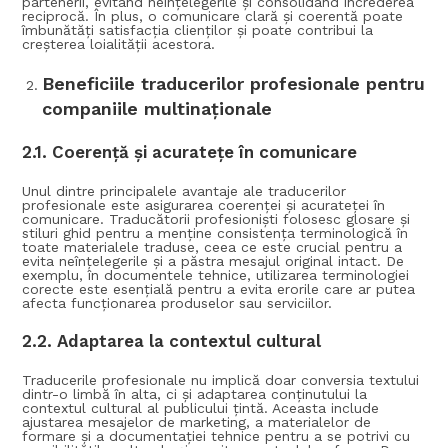
partenerii, evitând neînțelegerile și consolidând încrederea
reciprocă. În plus, o comunicare clară și coerentă poate
îmbunătăți satisfacția clienților și poate contribui la
creșterea loialității acestora.
Beneficiile traducerilor profesionale pentru
companiile multinaționale
2.1.
Coerență și acuratețe în comunicare
Unul dintre principalele avantaje ale traducerilor
profesionale este asigurarea coerenței și acurateței în
comunicare. Traducătorii profesioniști folosesc glosare și
stiluri ghid pentru a menține consistența terminologică în
toate materialele traduse, ceea ce este crucial pentru a
evita neînțelegerile și a păstra mesajul original intact. De
exemplu, în documentele tehnice, utilizarea terminologiei
corecte este esențială pentru a evita erorile care ar putea
afecta funcționarea produselor sau serviciilor.
2.2.
Adaptarea la contextul cultural
Traducerile profesionale nu implică doar conversia textului
dintr-o limbă în alta, ci și adaptarea conținutului la
contextul cultural al publicului țintă. Aceasta include
ajustarea mesajelor de marketing, a materialelor de
formare și a documentației tehnice pentru a se potrivi cu