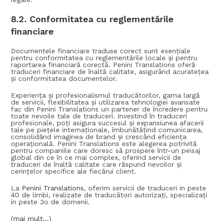
8.2.
Conformitatea cu reglementările
financiare
Documentele financiare traduse corect sunt esențiale
pentru conformitatea cu reglementările locale și pentru
raportarea financiară corectă. Penini Translations oferă
traduceri financiare de înaltă calitate, asigurând acuratețea
și conformitatea documentelor.
Experiența și profesionalismul traducătorilor, gama largă
de servicii, flexibilitatea și utilizarea tehnologiei avansate
fac din Penini Translations un partener de încredere pentru
toate nevoile tale de traduceri. Investind în traduceri
profesionale, poți asigura succesul și expansiunea afacerii
tale pe piețele internaționale, îmbunătățind comunicarea,
consolidând imaginea de brand și crescând eficiența
operațională. Penini Translations este alegerea potrivită
pentru companiile care doresc să prospere într-un peisaj
global din ce în ce mai complex, oferind servicii de
traduceri de înaltă calitate care răspund nevoilor și
cerințelor specifice ale fiecărui client.
La
Penini Translations
, oferim servicii de traduceri in peste
40 de limbi, realizate de traducători autorizați, specializați
in peste 3o de domenii.
(mai mult…)