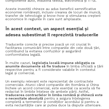
componente auto, industria textilă, electronica și IT-ul.
Aceste investiții chineze au adus beneficii semnificative
economiei românești, inclusiv crearea de locuri de muncă,
transfer de tehnologie și know-how și stimularea creșterii
economice în regiunile în care sunt amplasate.
În acest context, un aspect esențial și
adesea subestimat îl reprezintă traducerile
Traducerile corecte și precise joacă un rol crucial în
facilitarea comunicării între companiile din cele două țări,
contribuind la evitarea confuziilor și asigurând
conformitatea legală.
În multe cazuri,
legislația locală impune obligația ca
anumite documente să fie traduse
în limba oficială a țării
respective pentru a fi considerate valabile în contextul
legal și comercial.
Un exemplu relevant este reprezentat de contractele
comerciale. Atunci când companiile din România și China
încheie un acord comercial, este esențial ca acesta să fie
redactat în limbile înțelese de ambele părți. Astfel,
traducerea contractelor în limba română și chineză este
o necesitate absolută
pentru a asigura înțelegerea
completă a termenilor și condițiilor acordului și pentru a
evita neclaritățile care ar putea duce la dispute ulterioare.