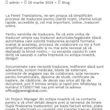
admin
26 martie 2024
Blog
La Penini Translations, ne-am propus să simplificăm
procesul de traducere pentru clienții noștri, oferind soluții
rapide, accesibile și, cel mai important, online…traduceri
online.
Pentru serviciile de traducere, fie că este vorba de
traduceri simple sau traduceri autorizate/legalizate (dacă
autoritatea care solicită traducerea acceptă formatul
scanat al acesteia), procesul de colaborare cu noi a fost
simplificat semnificativ și nu mai este necesar să vă
deplasați la biroul nostru – cu excepția cazului în care
doriți să savurați o cafea împreună cu echipa noastră,
desigur!
Documentele care necesită traducere, indiferent dacă sunt
adeverințe, scrisori medicale, bilete de externare,
contracte de angajare sau de colaborare, acte necesare
pentru înmatriculare, diplome de studii, certificate de
naștere, de căsătorie, de deces sau orice alt tip de
document, pot fi trimise simplu și rapid prin WhatsApp la
numărul 0735817746 sau prin email la adresa
office@peniniglobal.com
.
Un Project Manager din echipa noastră vă va contacta
pentru a vă oferi detalii despre preț și termenul de livrare.
După finalizarea traducerilor, pe baza facturii emise, plata
poate fi efectuată cu ușurință prin transfer bancar, PayPal