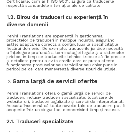
Certificările, cum ar fi ISO 9001, asigură că traducerile
respectă standardele internaționale de calitate.
1.2. Birou de traduceri cu e
xperiență în
diverse domenii
Penini Translations are experiență în gestionarea
proiectelor de traduceri în multiple industrii, asigurând
astfel adaptarea corectă a conținutului la specificitățile
fiecărui domeniu. De exemplu, traducerile juridice necesită
o înțelegere profundă a terminologiei legale și a sistemelor
juridice, în timp ce traducerile tehnice trebuie să fie precise
și detaliate pentru a evita erorile care ar putea afecta
funcționarea produselor sau serviciilor sau chiar pune in
pericol pe cei care manevrează diverse tipuri de utilaje.
Gama largă de servicii oferite
Penini Translations oferă o gamă largă de servicii de
traduceri, inclusiv traduceri specializate, localizare de
website-uri, traduceri legalizate și servicii de interpretariat.
Aceasta înseamnă că toate nevoile tale de traducere pot fi
acoperite într-un singur loc, economisind timp și resurse.
2.1.
Traduceri specializate