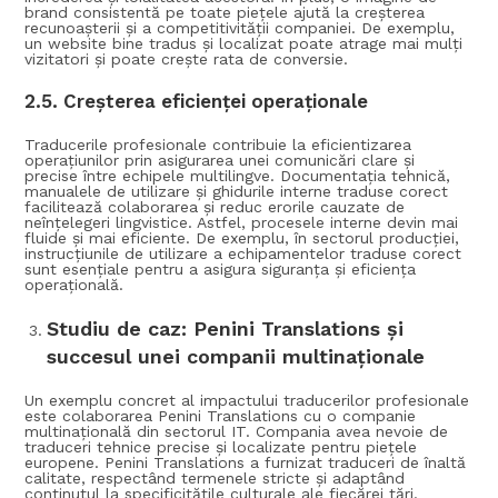
brand consistentă pe toate piețele ajută la creșterea
recunoașterii și a competitivității companiei. De exemplu,
un website bine tradus și localizat poate atrage mai mulți
vizitatori și poate crește rata de conversie.
2.5.
Creșterea eficienței operaționale
Traducerile profesionale contribuie la eficientizarea
operațiunilor prin asigurarea unei comunicări clare și
precise între echipele multilingve. Documentația tehnică,
manualele de utilizare și ghidurile interne traduse corect
facilitează colaborarea și reduc erorile cauzate de
neînțelegeri lingvistice. Astfel, procesele interne devin mai
fluide și mai eficiente. De exemplu, în sectorul producției,
instrucțiunile de utilizare a echipamentelor traduse corect
sunt esențiale pentru a asigura siguranța și eficiența
operațională.
Studiu de caz: Penini Translations și
succesul unei companii multinaționale
Un exemplu concret al impactului traducerilor profesionale
este colaborarea Penini Translations cu o companie
multinațională din sectorul IT. Compania avea nevoie de
traduceri tehnice precise și localizate pentru piețele
europene. Penini Translations a furnizat traduceri de înaltă
calitate, respectând termenele stricte și adaptând
conținutul la specificitățile culturale ale fiecărei țări.