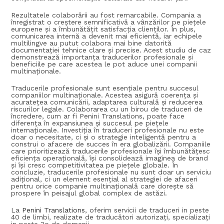
Rezultatele colaborării au fost remarcabile. Compania a
înregistrat o creștere semnificativă a vânzărilor pe piețele
europene și a îmbunătățit satisfacția clienților. În plus,
comunicarea internă a devenit mai eficientă, iar echipele
multilingve au putut colabora mai bine datorită
documentației tehnice clare și precise. Acest studiu de caz
demonstrează importanța traducerilor profesionale și
beneficiile pe care acestea le pot aduce unei companii
multinaționale.
Traducerile profesionale sunt esențiale pentru succesul
companiilor multinaționale. Acestea asigură coerența și
acuratețea comunicării, adaptarea culturală și reducerea
riscurilor legale. Colaborarea cu un birou de traduceri de
încredere, cum ar fi Penini Translations, poate face
diferența în expansiunea și succesul pe piețele
internaționale. Investiția în traduceri profesionale nu este
doar o necesitate, ci și o strategie inteligentă pentru a
construi o afacere de succes în era globalizării. Companiile
care prioritizează traducerile profesionale își îmbunătățesc
eficiența operațională, își consolidează imaginea de brand
și își cresc competitivitatea pe piețele globale. În
concluzie, traducerile profesionale nu sunt doar un serviciu
adițional, ci un element esențial al strategiei de afaceri
pentru orice companie multinațională care dorește să
prospere în peisajul global complex de astăzi.
La
Penini Translations
, oferim servicii de traduceri in peste
40 de limbi, realizate de traducători autorizați, specializați