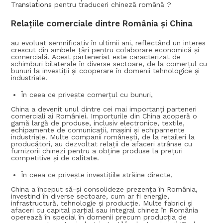
Translations
pentru traduceri chineză română ?
Relațiile comerciale dintre România și China
au evoluat semnificativ în ultimii ani, reflectând un interes
crescut din ambele țări pentru colaborare economică și
comercială. Acest parteneriat este caracterizat de
schimburi bilaterale în diverse sectoare, de la comerțul cu
bunuri la investiții și cooperare în domenii tehnologice și
industriale.
În ceea ce privește comerțul cu bunuri,
China a devenit unul dintre cei mai importanți parteneri
comerciali ai României. Importurile din China acoperă o
gamă largă de produse, inclusiv electronice, textile,
echipamente de comunicații, mașini și echipamente
industriale. Multe companii românești, de la retaileri la
producători, au dezvoltat relații de afaceri strânse cu
furnizorii chinezi pentru a obține produse la prețuri
competitive și de calitate.
În ceea ce privește investițiile străine directe,
China a început să-și consolideze prezența în România,
investind în diverse sectoare, cum ar fi energie,
infrastructură, tehnologie și producție. Multe fabrici și
afaceri cu capital parțial sau integral chinez în România
operează în special în domenii precum producția de