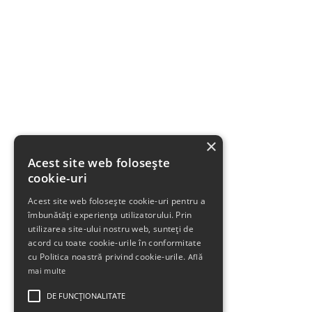
×
Acest site web folosește
cookie-uri
Acest site web folosește cookie-uri pentru a
îmbunătăți experiența utilizatorului. Prin
utilizarea site-ului nostru web, sunteți de
acord cu toate cookie-urile în conformitate
cu Politica noastră privind cookie-urile.
Află
mai multe
DE FUNCŢIONALITATE