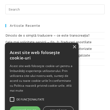
Articole Recente
Dincolo de o simplă traducere – ce este transcreația?
Cele mai solicitate servicii – Ep. 3: Traduceri apostilate
×
Cele mai solicitate servicii – Ep. 2: Traduceri autorizate
Acest site web folosește
Cele mai solicitate servicii – Ep. 1: Traduceri legalizate
cookie-uri
Penini Translations – 11 ani de traduceri!
Acest site web folosește cookie-uri pentru a
îmbunătăți experiența utilizatorului. Prin
utilizarea site-ului nostru web, sunteți de
acord cu toate cookie-urile în conformitate
cu Politica noastră privind cookie-urile.
Află
mai multe
DE FUNCŢIONALITATE