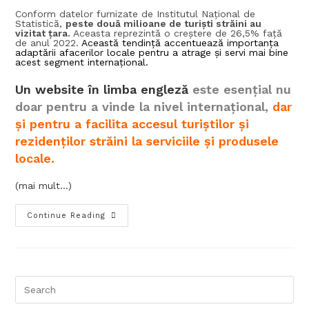
Conform datelor furnizate de Institutul Național de
Statistică,
peste două milioane de turiști străini au
vizitat țara.
Aceasta reprezintă o creștere de 26,5% față
de anul 2022​.
Această tendință accentuează importanța
adaptării afacerilor locale pentru a atrage și servi mai bine
acest segment internațional.
Un website în limba engleză
este esențial nu
doar pentru a vinde la nivel internațional,
dar
și pentru a facilita accesul turiștilor și
rezidenților străini la serviciile și produsele
locale.
(mai mult…)
Continue Reading