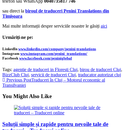
telefon sau WhatsApp
0040735817 746
sau direct la
biroul de traduceri Penini Translations din
Timișoara
Mai multe informații despre serviciile noastre le găsiți
aici
Urmăriți-ne pe:
LinkedIn
www.linkedin.com/company/penini-translations
Instagram
www.instagram.com/penini_translations/
Facebook
www.facebook.com/peniniglobal
Tags:
agentie de traduceri in Floresti Cluj
,
birou de traduceri Cluj
,
BizzClub Cluj
,
servicii de traduceri Cluj
,
traducator autorizat cluj
Read
Previous Post
Traduceri în Cluj – Motorul economic al
Transilvaniei
more
articles
You Might Also Like
Soluții simple și rapide pentru nevoile tale de