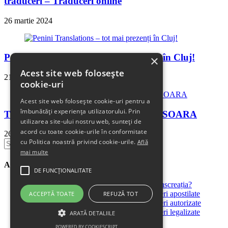
traduceri – Traduceri online
26 martie 2024
Penini Translations – tot mai prezenți în Cluj!
×
Acest site web folosește
21 octombrie 2024
cookie-uri
Acest site web folosește cookie-uri pentru a
îmbunătăți experiența utilizatorului. Prin
TRADUCERI ACTE AUTO IN TIMISOARA
utilizarea site-ului nostru web, sunteți de
acord cu toate cookie-urile în conformitate
26 ianuarie 2024
cu Politica noastră privind cookie-urile.
Află
Search
for:
mai multe
Articole recente
DE FUNCŢIONALITATE
Dincolo de o simplă traducere – ce este transcreația?
Cele mai solicitate servicii – Ep. 3: Traduceri apostilate
ACCEPTĂ TOATE
REFUZĂ TOT
Cele mai solicitate servicii – Ep. 2: Traduceri autorizate
Cele mai solicitate servicii – Ep. 1: Traduceri legalizate
ARATĂ DETALIILE
Penini Translations – 11 ani de traduceri!
POWERED BY COOKIESCRIPT