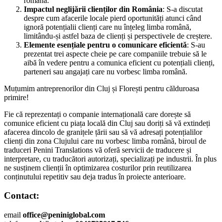
română.
Impactul neglijării clienților din România
: S-a discutat
despre cum afacerile locale pierd oportunități atunci când
ignoră potențialii clienți care nu înțeleg limba română,
limitându-și astfel baza de clienți și perspectivele de creștere.
Elemente esențiale pentru o comunicare eficientă
: S-au
prezentat trei aspecte cheie pe care companiile trebuie să le
aibă în vedere pentru a comunica eficient cu potențiali clienți,
parteneri sau angajați care nu vorbesc limba română.
Muțumim antreprenorilor din Cluj și Florești pentru călduroasa
primire!
Fie că reprezentați o companie internațională care dorește să
comunice eficient cu piața locală din Cluj sau doriți să vă extindeți
afacerea dincolo de granițele țării sau să vă adresați potențialilor
clienți din zona Clujului care nu vorbesc limba română, biroul de
traduceri Penini Translations vă oferă servicii de traducere și
interpretare, cu traducători autorizați, specializați pe industrii. În plus
ne susținem clienții în optimizarea costurilor prin reutilizarea
conținutului repetitiv sau deja tradus în proiecte anterioare.
Contact:
email
office@peniniglobal.com