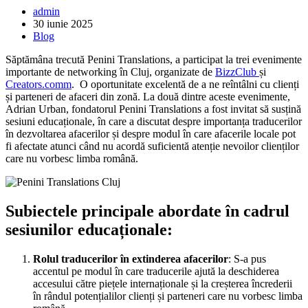
Post
admin
author:
Post
30 iunie 2025
published:
Post
Blog
category:
Săptămâna trecută Penini Translations, a participat la trei evenimente
importante de networking în Cluj, organizate de
BizzClub
și
Creators.comm
. O oportunitate excelentă de a ne reîntâlni cu clienți
și parteneri de afaceri din zonă. La două dintre aceste evenimente,
Adrian Urban, fondatorul Penini Translations a fost invitat să susțină
sesiuni educaționale, în care a discutat despre importanța traducerilor
în dezvoltarea afacerilor și despre modul în care afacerile locale pot
fi afectate atunci când nu acordă suficientă atenție nevoilor clienților
care nu vorbesc limba română.
Subiectele principale abordate în cadrul
sesiunilor educaționale:
Rolul traducerilor în extinderea afacerilor
: S-a pus
accentul pe modul în care traducerile ajută la deschiderea
accesului către piețele internaționale și la creșterea încrederii
în rândul potențialilor clienți și parteneri care nu vorbesc limba