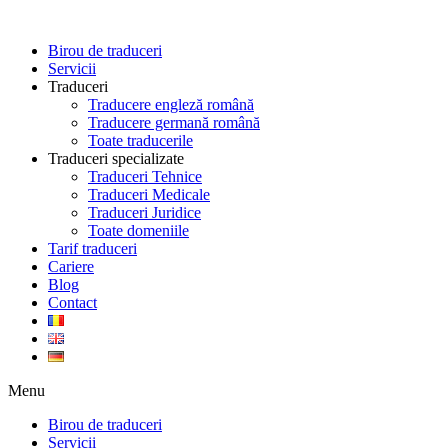
Skip
to
Birou de traduceri
content
Servicii
Traduceri
Traducere engleză română
Traducere germană română
Toate traducerile
Traduceri specializate
Traduceri Tehnice
Traduceri Medicale
Traduceri Juridice
Toate domeniile
Tarif traduceri
Cariere
Blog
Contact
Menu
Birou de traduceri
Servicii