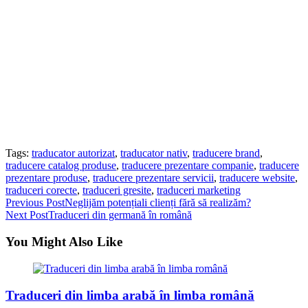
Tags:
traducator autorizat
,
traducator nativ
,
traducere brand
,
traducere catalog produse
,
traducere prezentare companie
,
traducere
prezentare produse
,
traducere prezentare servicii
,
traducere website
,
traduceri corecte
,
traduceri gresite
,
traduceri marketing
Read
Previous Post
Neglijăm potențiali clienți fără să realizăm?
Next Post
Traduceri din germană în română
more
articles
You Might Also Like
Traduceri din limba arabă în limba română