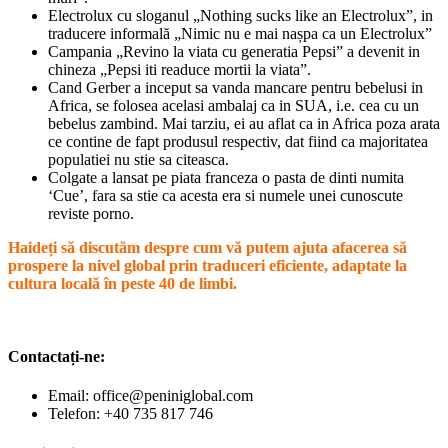
Electrolux cu sloganul „Nothing sucks like an Electrolux”, in
traducere informală „Nimic nu e mai nașpa ca un Electrolux”
Campania „Revino la viata cu generatia Pepsi” a devenit in
chineza „Pepsi iti readuce mortii la viata”.
Cand Gerber a inceput sa vanda mancare pentru bebelusi in
Africa, se folosea acelasi ambalaj ca in SUA, i.e. cea cu un
bebelus zambind. Mai tarziu, ei au aflat ca in Africa poza arata
ce contine de fapt produsul respectiv, dat fiind ca majoritatea
populatiei nu stie sa citeasca.
Colgate a lansat pe piata franceza o pasta de dinti numita
‘Cue’, fara sa stie ca acesta era si numele unei cunoscute
reviste porno.
Haideți să discutăm despre cum vă putem ajuta afacerea să
prospere la nivel global prin traduceri eficiente, adaptate la
cultura locală în peste 40 de limbi.
Contactați-ne:
Email:
office@peniniglobal.com
Telefon: +40 735 817 746