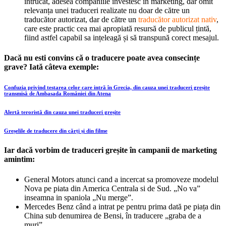
întrucât, adesea companiile investesc in marketing, dar omit
relevanța unei traduceri realizate nu doar de către un
traducător autorizat, dar de către un
traducător autorizat nativ
,
care este practic cea mai apropiată resursă de publicul țintă,
fiind astfel capabil sa ințeleagă și să transpună corect mesajul.
Dacă nu esti convins că o traducere poate avea consecințe
grave? Iată câteva exemple:
Confuzia privind testarea celor care intră în Grecia, din cauza unei traduceri greșite
transmisă de Ambasada României din Atena
Alertă teroristă din cauza unei traduceri greșite
Greșelile de traducere din cărți și din filme
Iar dacă vorbim de traduceri greșite în campanii de marketing
amintim:
General Motors atunci cand a incercat sa promoveze modelul
Nova pe piata din America Centrala si de Sud. „No va”
inseamna in spaniola „Nu merge”.
Mercedes Benz când a intrat pe pentru prima dată pe piața din
China sub denumirea de Bensi, în traducere „graba de a
muri”.