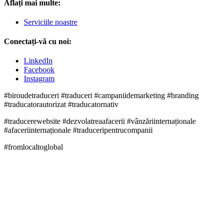
Aflați mai multe:
Serviciile noastre
Conectați-vă cu noi:
LinkedIn
Facebook
Instagram
#biroudetraduceri #traduceri #campaniidemarketing #branding
#traducatorautorizat #traducatornativ
#traducerewebsite #dezvolatreaafacerii #vânzăriinternaționale
#afaceriinternaționale #traduceripentrucompanii
#fromlocaltoglobal