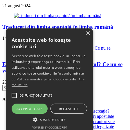
21 august 2024
Traduceri din limba spaniolă în limba română
×
14 august 2024
Acest site web folosește
cookie-uri
Acest site web folosește cookie-uri pentru a
îmbunătăți experiența utilizatorului. Prin
E scump un traducător sau e ieftin AI-ul? Ce nu se
utilizarea site-ului nostru web, sunteți de
vede în preț
acord cu toate cookie-urile în conformitate
cu Politica noastră privind cookie-urile.
Află
20 mai 2025
mai multe
Search
for:
DE FUNCŢIONALITATE
Articole recente
ACCEPTĂ TOATE
REFUZĂ TOT
Dincolo de o simplă traducere – ce este transcreația?
Cele mai solicitate servicii – Ep. 3: Traduceri apostilate
ARATĂ DETALIILE
Cele mai solicitate servicii – Ep. 2: Traduceri autorizate
Cele mai solicitate servicii – Ep. 1: Traduceri legalizate
POWERED BY COOKIESCRIPT