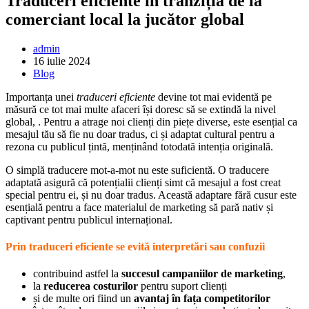
Traduceri eficiente în tranziția de la
comerciant local la jucător global
Post
admin
author:
Post
16 iulie 2024
published:
Post
Blog
category:
Importanța unei
traduceri eficiente
devine tot mai evidentă pe
măsură ce tot mai multe afaceri își doresc să se extindă la nivel
global, . Pentru a atrage noi clienți din piețe diverse, este esențial ca
mesajul tău să fie nu doar tradus, ci și adaptat cultural pentru a
rezona cu publicul țintă, menținând totodată intenția originală.
O simplă traducere mot-a-mot nu este suficientă. O traducere
adaptată asigură că potențialii clienți simt că mesajul a fost creat
special pentru ei, și nu doar tradus. Această adaptare fără cusur este
esențială pentru a face materialul de marketing să pară nativ și
captivant pentru publicul internațional.
Prin traduceri eficiente se evită interpretări sau confuzii
contribuind astfel la
succesul campaniilor de marketing
,
la
reducerea costurilor
pentru suport clienți
și de multe ori fiind un
avantaj în fața competitorilor