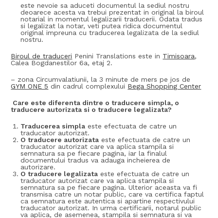
este nevoie sa aduceti documentul la sediul nostru
deoarece acesta va trebui prezentat in original la biroul
notarial in momentul legalizarii traducerii. Odata tradus
si legalizat la notar, veti putea ridica documentul
original impreuna cu traducerea legalizata de la sediul
nostru.
Biroul de traduceri
Penini Translations este in
Timisoara
,
Calea Bogdanestilor 6a, etaj 2.
– zona Circumvalatiunii, la 3 minute de mers pe jos de
GYM ONE 5
din cadrul complexului
Bega Shopping Center
Care este diferenta dintre o traducere simpla, o
traducere autorizata si o traducere legalizata?
Traducerea simpla
este efectuata de catre un
traducator autorizat.
O traducere autorizata
este efectuata de catre un
traducator autorizat care va aplica stampila si
semnatura sa pe fiecare pagina, iar la finalul
documentului tradus va adauga incheierea de
autorizare.
O traducere legalizata
este efectuata de catre un
traducator autorizat care va aplica stampila si
semnatura sa pe fiecare pagina. Ulterior aceasta va fi
transmisa catre un notar public, care va certifica faptul
ca semnatura este autentica si apartine respectivului
traducator autorizat. In urma certificarii, notarul public
va aplica, de asemenea, stampila si semnatura si va