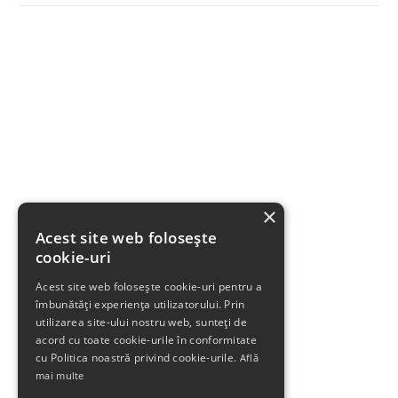
×
Acest site web folosește
cookie-uri
Acest site web folosește cookie-uri pentru a
îmbunătăți experiența utilizatorului. Prin
utilizarea site-ului nostru web, sunteți de
acord cu toate cookie-urile în conformitate
cu Politica noastră privind cookie-urile.
Află
mai multe